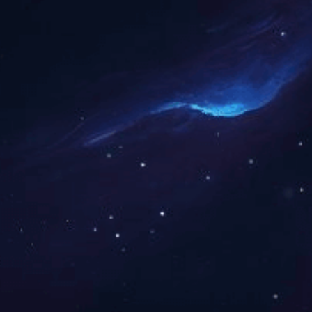
农业水利气象系统
农业气象服务产品软件开发
12-2
环保智慧气象GIS系统开发
12-2
梦图地理智慧气象平台
12-2