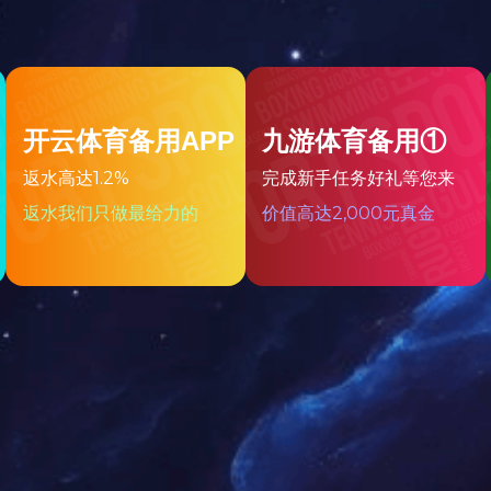
基于GIS技术的预警语音靶向精准
DMGIS来宾市旅游行业雷电灾害风险
叫应系统
州(市)级气象信息一键式发布平台
DMGIS甘肃省酒泉市农业气象服