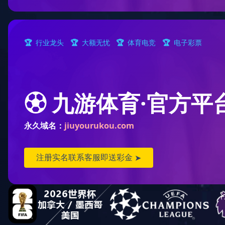
交通气象、林
羲和能源
大数据
是集合
气象数据
预测
井命倒集破板现逐止
、新能源发电测
案例分类