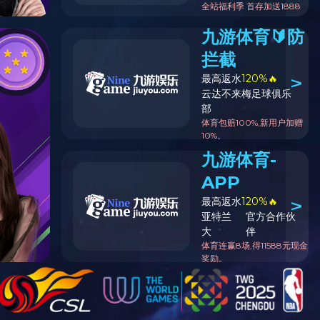
 实力有口皆碑
历史和预测的高精度、小
时级
气象
数据，及以此为基准拟合。可以。全民