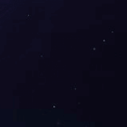
地质灾害“递进式”气象风险预警体系建设项目
务工作，以地质灾害气象风险预警为基础，基
，并结合气象网格化预数据、到乡镇的气象实
学、精细的递进式地质灾害监测预警及气象风
，提升对各级地灾决策管理部门处理突发事件
会责任、助力地方防灾减灾的重要举措。我们