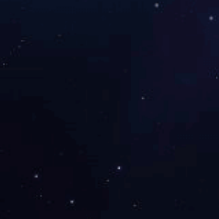
将以严谨的
实防线。
我司始终致
司在智慧防
高效、可靠
分享到：
上一篇：
从“地
开云链接官网_开云(中国)
|
开