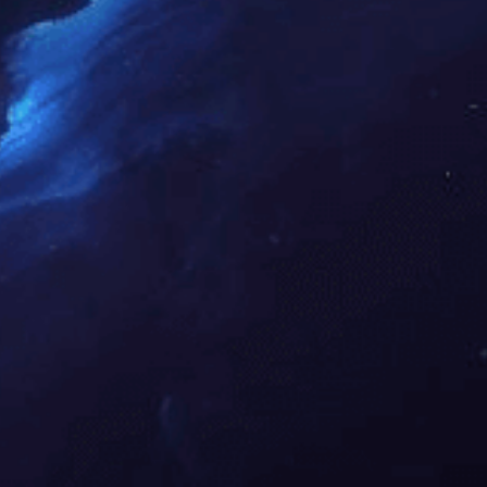
服务热线
微信咨询
返回顶部