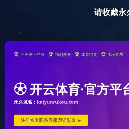
欢迎访问开云链接官网_开云(中国)官方网站！
专业GIS(地
提供地理信息平台、智
开云链接官网_开云(中国)
开
新闻中心
开云链接官网_开云