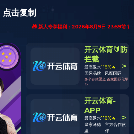
站地图
（
百度
/
谷歌
）
|
在线留言
|
开云链接官网_开云(中国)
0731-85836099
0512-66806280
经典案例
行业应用