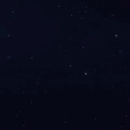
源气象大数据信息系统平台
12-28
游气象大数据平台
12-28
源专业气象平台
12-28
空智慧气象DMGIS平台
12-28
中心
|
开云链接官网_开云(中国)
皮带链条导轨厂家
|
可调节直流稳压
扫一扫咨询微信客服
-1